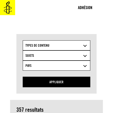
Aller
au
ADHÉSION
contenu
TYPES DE CONTENU
SUJETS
PAYS
APPLIQUER
357 resultats