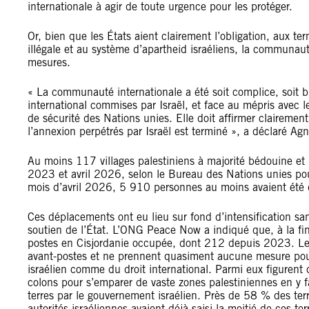
internationale à agir de toute urgence pour les protéger.
Or, bien que les États aient clairement l’obligation, aux te
illégale et au système d’apartheid israéliens, la communau
mesures.
« La communauté internationale a été soit complice, soit bi
international commises par Israël, et face au mépris avec le
de sécurité des Nations unies. Elle doit affirmer claireme
l’annexion perpétrés par Israël est terminé », a déclaré Ag
Au moins 117 villages palestiniens à majorité bédouine et 
2023 et avril 2026, selon le Bureau des Nations unies pou
mois d’avril 2026, 5 910 personnes au moins avaient été 
Ces déplacements ont eu lieu sur fond d’intensification s
soutien de l’État. L’ONG Peace Now a indiqué que, à la fin 
postes en Cisjordanie occupée, dont 212 depuis 2023. Les 
avant-postes et ne prennent quasiment aucune mesure pour l
israélien comme du droit international. Parmi eux figurent d
colons pour s’emparer de vaste zones palestiniennes en y fa
terres par le gouvernement israélien. Près de 58 % des terr
autorités israéliennes avaient déjà saisi la moitié de ces t