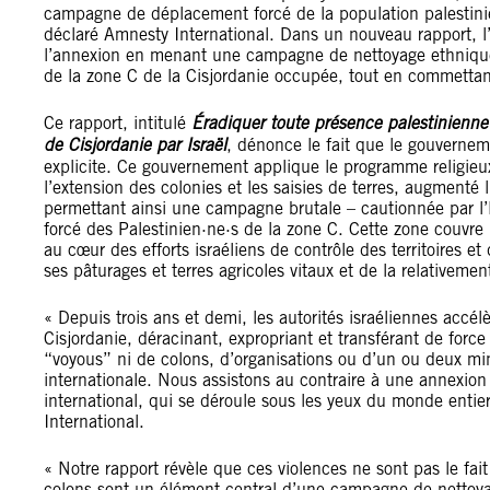
campagne de déplacement forcé de la population palestinienn
déclaré Amnesty International. Dans un nouveau rapport, l’
l’annexion en menant une campagne de nettoyage ethnique
de la zone C de la Cisjordanie occupée, tout en commettant
Ce rapport, intitulé
Éradiquer toute présence palestinienn
de Cisjordanie par Israël
, dénonce le fait que le gouvernemen
explicite. Ce gouvernement applique le programme religieu
l’extension des colonies et les saisies de terres, augmenté l
permettant ainsi une campagne brutale – cautionnée par l
forcé des Palestinien·ne·s de la zone C. Cette zone couvr
au cœur des efforts israéliens de contrôle des territoires 
ses pâturages et terres agricoles vitaux et de la relativeme
« Depuis trois ans et demi, les autorités israéliennes acc
Cisjordanie, déracinant, expropriant et transférant de forc
“voyous” ni de colons, d’organisations ou d’un ou deux mi
internationale. Nous assistons au contraire à une annexion d
international, qui se déroule sous les yeux du monde entie
International.
« Notre rapport révèle que ces violences ne sont pas le fa
colons sont un élément central d’une campagne de nettoyag