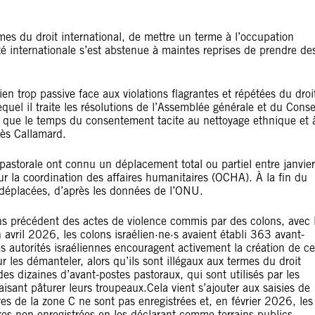
rmes du droit international, de mettre un terme à l’occupation
té internationale s’est abstenue à maintes reprises de prendre de
en trop passive face aux violations flagrantes et répétées du droi
quel il traite les résolutions de l’Assemblée générale et du Conse
nt que le temps du consentement tacite au nettoyage ethnique et 
nès Callamard.
pastorale ont connu un déplacement total ou partiel entre janvier
r la coordination des affaires humanitaires (OCHA). À la fin du
déplacées, d’après les données de l’ONU.
ans précédent des actes de violence commis par des colons, avec 
avril 2026, les colons israélien·ne·s avaient établi 363 avant-
autorités israéliennes encouragent activement la création de ce
es démanteler, alors qu’ils sont illégaux aux termes du droit
es dizaines d’avant-postes pastoraux, qui sont utilisés par les
isant pâturer leurs troupeaux.Cela vient s’ajouter aux saisies de
es de la zone C ne sont pas enregistrées et, en février 2026, les
erres non enregistrées en les déclarant comme terrains publics.