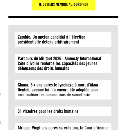
JE DEVIENS MEMBRE AUJOURD’HUI
Zambie: Un ancien candidat à l’élection
présidentielle détenu arbitrairement
Parcours du Militant 2026 : Amnesty International
Côte d’Ivoire renforce les capacités des jeunes
défenseurs des droits humains
Ghana. Six ans après le lynchage à mort d’Akua
Denteh, aucune loi n’a encore été adoptée pour
é
criminaliser les accusations de sorcellerie
31 victoires pour les droits humains
d,
Afrique. Vingt ans après sa création, la Cour africaine