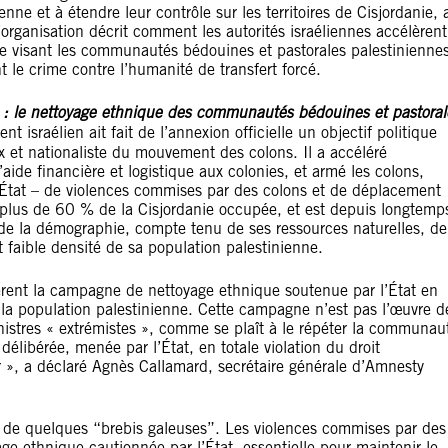
e et à étendre leur contrôle sur les territoires de Cisjordanie, 
organisation décrit comment les autorités israéliennes accélèrent
 visant les communautés bédouines et pastorales palestinienne
 le crime contre l’humanité de transfert forcé.
e : le nettoyage ethnique des communautés bédouines et pastoral
t israélien ait fait de l’annexion officielle un objectif politique
x et nationaliste du mouvement des colons. Il a accéléré
’aide financière et logistique aux colonies, et armé les colons,
’État – de violences commises par des colons et de déplacement
e plus de 60 % de la Cisjordanie occupée, et est depuis longtemp
et de la démographie, compte tenu de ses ressources naturelles, de
nt faible densité de sa population palestinienne.
élèrent la campagne de nettoyage ethnique soutenue par l’État en
e la population palestinienne. Cette campagne n’est pas l’œuvre d
nistres « extrémistes », comme se plaît à le répéter la communau
élibérée, menée par l’État, en totale violation du droit
r », a déclaré Agnès Callamard, secrétaire générale d’Amnesty
it de quelques “brebis galeuses”. Les violences commises par des
e ethnique cautionnée par l’État, essentielle pour maintenir le