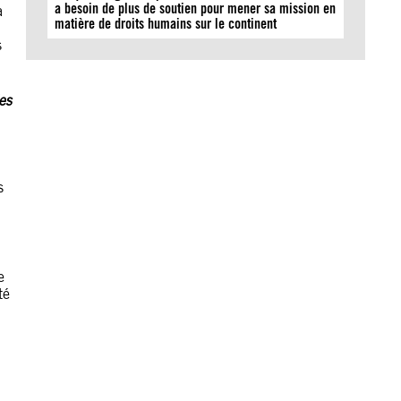
a besoin de plus de soutien pour mener sa mission en
a
matière de droits humains sur le continent
s
es
s
e
té