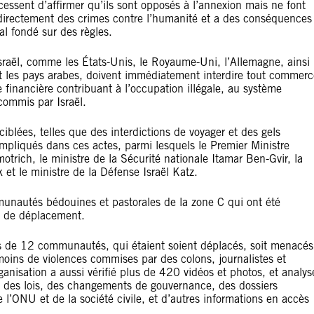
ssent d’affirmer qu’ils sont opposés à l’annexion mais ne font
 directement des crimes contre l’humanité et a des conséquences
al fondé sur des règles.
 Israël, comme les États-Unis, le Royaume-Uni, l’Allemagne, ainsi
et les pays arabes, doivent immédiatement interdire tout commerc
 financière contribuant à l’occupation illégale, au système
commis par Israël.
ciblées, telles que des interdictions de voyager et des gels
impliqués dans ces actes, parmi lesquels le Premier Ministre
rich, le ministre de la Sécurité nationale Itamar Ben-Gvir, la
 et le ministre de la Défense Israël Katz.
nautés bédouines et pastorales de la zone C qui ont été
s de déplacement.
us de 12 communautés, qui étaient soient déplacés, soit menacés
émoins de violences commises par des colons, journalistes et
ganisation a aussi vérifié plus de 420 vidéos et photos, et analys
s, des lois, des changements de gouvernance, des dossiers
e l’ONU et de la société civile, et d’autres informations en accès