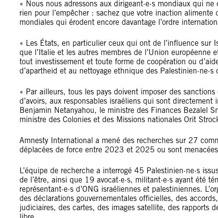
« Nous nous adressons aux dirigeant·e·s mondiaux qui ne ce
rien pour l’empêcher : sachez que votre inaction alimente
mondiales qui érodent encore davantage l’ordre internation
« Les États, en particulier ceux qui ont de l’influence sur
que l’Italie et les autres membres de l’Union européenne 
tout investissement et toute forme de coopération ou d’aide
d’apartheid et au nettoyage ethnique des Palestinien·ne·s 
« Par ailleurs, tous les pays doivent imposer des sanctions 
d’avoirs, aux responsables israéliens qui sont directement 
Benjamin Netanyahou, le ministre des Finances Bezalel Smot
ministre des Colonies et des Missions nationales Orit Strock
Amnesty International a mené des recherches sur 27 commu
déplacées de force entre 2023 et 2025 ou sont menacée
L’équipe de recherche a interrogé 45 Palestinien·ne·s iss
de l’être, ainsi que 19 avocat·e·s, militant·e·s ayant été t
représentant·e·s d’ONG israéliennes et palestiniennes. L’or
des déclarations gouvernementales officielles, des accord
judiciaires, des cartes, des images satellite, des rapports d
libre.